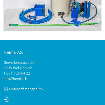
Heinis AG
Gewerbestrasse 16
4105 Biel-Benken
T 061 726 64 22
info@heinis.ch
Unternehmenspolitik